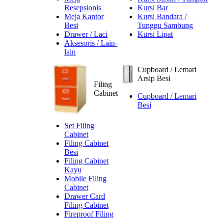
Resepsionis
Kursi Bar
Meja Kantor
Kursi Bandara /
Besi
Tunggu Sambung
Drawer / Laci
Kursi Lipat
Aksesoris / Lain-
lain
Cupboard / Lemari
Arsip Besi
Filing
Cabinet
Cupboard / Lemari
Besi
Set Filing
Cabinet
Filing Cabinet
Besi
Filing Cabinet
Kayu
Mobile Filing
Cabinet
Drawer Card
Filing Cabinet
Fireproof Filing