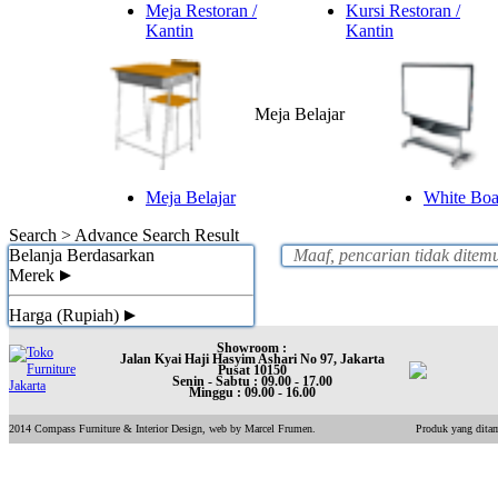
Meja Restoran /
Kursi Restoran /
Kantin
Kantin
Meja Belajar
Meja Belajar
White Boar
Search >
Advance Search Result
Belanja Berdasarkan
Maaf, pencarian tidak ditem
Merek
Harga (Rupiah)
Showroom :
Jalan Kyai Haji Hasyim Ashari No 97, Jakarta
Pusat 10150
Senin - Sabtu : 09.00 - 17.00
Minggu : 09.00 - 16.00
2014 Compass Furniture & Interior Design, web by Marcel Frumen.
Produk yang ditam