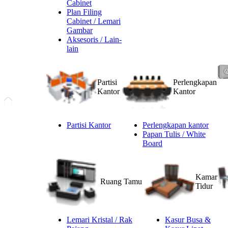
Cabinet
Plan Filing
Cabinet / Lemari
Gambar
Aksesoris / Lain-
lain
Partisi
Perlengkapan
Kantor
Kantor
Partisi Kantor
Perlengkapan kantor
Papan Tulis / White
Board
Kamar
Ruang Tamu
Tidur
Lemari Kristal / Rak
Kasur Busa &