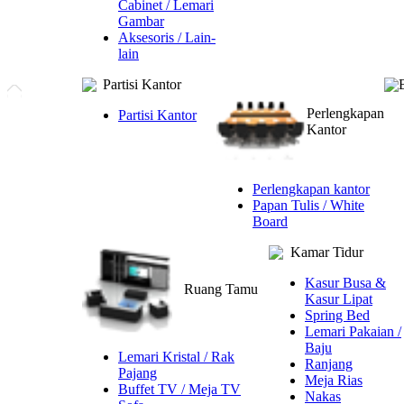
Cabinet / Lemari
Gambar
Aksesoris / Lain-
lain
Partisi Kantor
Perlengkapan
Partisi Kantor
Kantor
Perlengkapan kantor
Papan Tulis / White
Board
Kamar Tidur
Kasur Busa &
Ruang Tamu
Kasur Lipat
Spring Bed
Lemari Pakaian /
Baju
Lemari Kristal / Rak
Ranjang
Pajang
Meja Rias
Buffet TV / Meja TV
Nakas