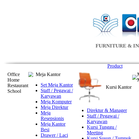
FURNITURE & IN
Product
Office
Meja Kantor
Home
Set Meja Kantor
Restaurant
Kursi Kantor
Staff / Pegawai /
School
Karyawan
Meja Komputer
Meja Direktur
Direktur & Manager
Meja
Staff / Pegawai /
Resepsionis
Karyawan
Meja Kantor
Kursi Tunggu /
Besi
Meeting
Drawer / Laci
Kursi Susun / Tumpuk