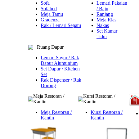
Sofa
Lemari Pakaian
Sofabed
/ Baju
Meja Tamu
Ranjang
Gradenza
Meja Rias
Rak / Lemari Sepatu
Nakas
Set Kamar
Tidur
Ruang Dapur
Lemari Sayur / Rak
Dapur Alumunium
Set Dapur / Kitchen
Set
Rak Dispenser / Rak
Dorong
Meja Restoran /
Kursi Restoran /
Kantin
Kantin
Meja Restoran /
Kursi Restoran /
Kantin
Kantin