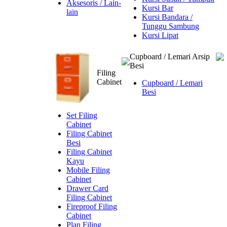
Aksesoris / Lain-
Kursi Bar
lain
Kursi Bandara /
Tunggu Sambung
Kursi Lipat
Cupboard / Lemari Arsip
Besi
Filing
Cabinet
Cupboard / Lemari
Besi
Set Filing
Cabinet
Filing Cabinet
Besi
Filing Cabinet
Kayu
Mobile Filing
Cabinet
Drawer Card
Filing Cabinet
Fireproof Filing
Cabinet
Plan Filing