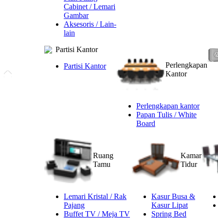
Cabinet / Lemari
Gambar
Aksesoris / Lain-
lain
Partisi Kantor
Perlengkapan
Partisi Kantor
Kantor
Perlengkapan kantor
Papan Tulis / White
Board
Ruang
Kamar
Tamu
Tidur
Lemari Kristal / Rak
Kasur Busa &
Pajang
Kasur Lipat
Buffet TV / Meja TV
Spring Bed