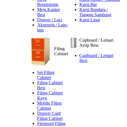
Resepsionis
Kursi Bar
Meja Kantor
Kursi Bandara /
Besi
Tunggu Sambung
Drawer / Laci
Kursi Lipat
Aksesoris / Lain-
lain
Cupboard / Lemari
Arsip Besi
Filing
Cabinet
Cupboard / Lemari
Besi
Set Filing
Cabinet
Filing Cabinet
Besi
Filing Cabinet
Kayu
Mobile Filing
Cabinet
Drawer Card
Filing Cabinet
Fireproof Filing