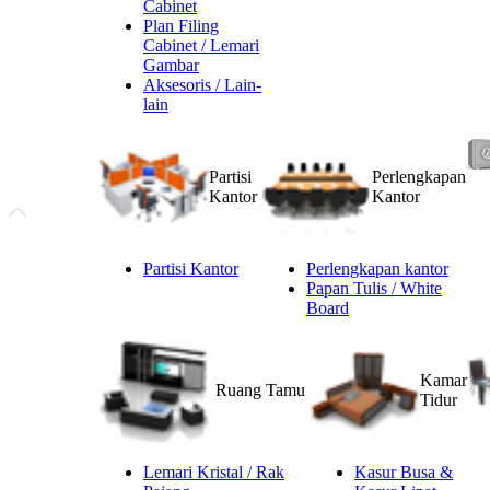
Cabinet
Plan Filing
Cabinet / Lemari
Gambar
Aksesoris / Lain-
lain
Partisi
Perlengkapan
Kantor
Kantor
Partisi Kantor
Perlengkapan kantor
Papan Tulis / White
Board
Kamar
Ruang Tamu
Tidur
Lemari Kristal / Rak
Kasur Busa &