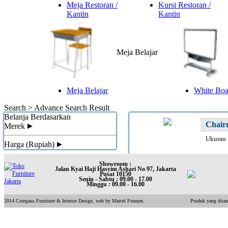
Meja Restoran /
Kursi Restoran /
Kantin
Kantin
Meja Belajar
Meja Belajar
White Boar
Search >
Advance Search Result
Belanja Berdasarkan
Chair
Merek
Ukuran
Harga (Rupiah)
Showroom :
Jalan Kyai Haji Hasyim Ashari No 97, Jakarta
Pusat 10150
Senin - Sabtu : 09.00 - 17.00
Minggu : 09.00 - 16.00
2014 Compass Furniture & Interior Design, web by Marcel Frumen.
Produk yang ditam