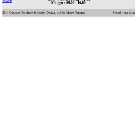
Minggu : 09.00 - 16.00
2014 Compass Furniture & Interior Design, web by Marcel Frumen.
Produk yang ditam