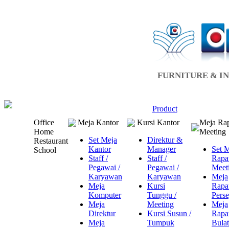
FURNITURE & IN
Product
Office
Meja Kantor
Kursi Kantor
Meja Rap
Home
Meeting
Set Meja
Direktur &
Restaurant
Kantor
Manager
Set 
School
Staff /
Staff /
Rapat
Pegawai /
Pegawai /
Meet
Karyawan
Karyawan
Meja
Meja
Kursi
Rapa
Komputer
Tunggu /
Perse
Meja
Meeting
Meja
Direktur
Kursi Susun /
Rapa
Meja
Tumpuk
Bulat