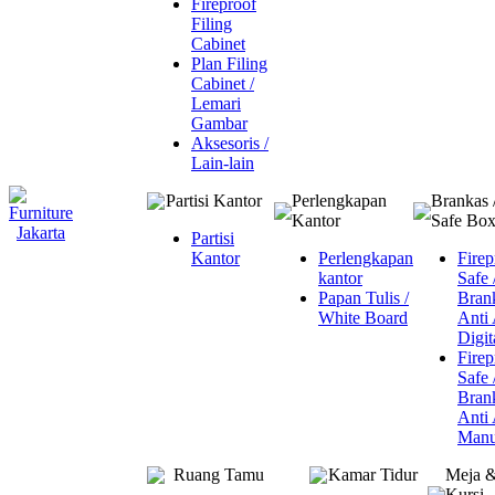
Fireproof
Filing
Cabinet
Plan Filing
Cabinet /
Lemari
Gambar
Aksesoris /
Lain-lain
Partisi Kantor
Perlengkapan
Brankas 
Kantor
Safe Bo
Partisi
Kantor
Perlengkapan
Firep
kantor
Safe 
Papan Tulis /
Bran
White Board
Anti
Digit
Firep
Safe 
Bran
Anti
Manu
Ruang Tamu
Kamar Tidur
Meja 
Kursi