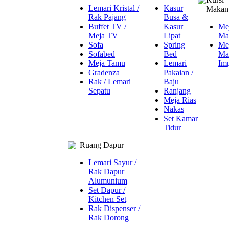
Lemari Kristal /
Kasur
Makan
Rak Pajang
Busa &
Buffet TV /
Kasur
Me
Meja TV
Lipat
Ma
Sofa
Spring
Me
Sofabed
Bed
Ma
Meja Tamu
Lemari
Imp
Gradenza
Pakaian /
Rak / Lemari
Baju
Sepatu
Ranjang
Meja Rias
Nakas
Set Kamar
Tidur
Ruang Dapur
Lemari Sayur /
Rak Dapur
Alumunium
Set Dapur /
Kitchen Set
Rak Dispenser /
Rak Dorong